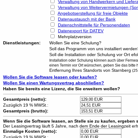
Verwaltung von Handwerkern und Liefer
Verwaltung von Weitervermietungen (So
Angebotserstellung für freie Objekte
Datenaustausch mit der Bank
Datenschnittstelle für Personendaten
Datenexport für DATEV
Mehrplatzversion
Dienstleistungen:
Wollen Sie eine Schulung?
Soll das Programm von uns installiert werden
Soll die Installation oder Schulung vor Ort ef
Installation oder Schulung können auch über Fernw
einen Termin vor Ort wünschen, geben Sie das bitte h
Entfernung Ihres Standorts von Starnberg
(25
Wollen Sie die Software leasen oder kaufen?
Wollen Sie einen Wartungsvertrag abschließen?
Haben Sie bereits eine Lizenz, die Sie erweitern wollen?
Gesamtpreis (netto):
Zuzüglich 19 % MWSt.:
Gesamtpreis (brutto):
Wenn Sie die Software leasen, an Stelle sie zu kaufen, ergeben 
Der Leasingvertrag läuft 5 Jahre, nach dem Ende der Leasingzeit erha
Einmalige Kosten (netto):
Zuzüglich 19 % MWSt.: