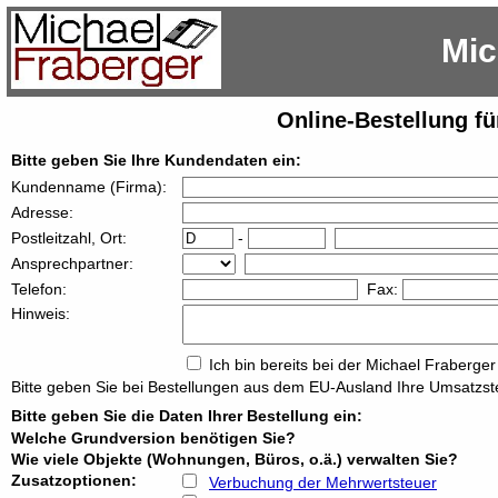
Mic
Online-Bestellung 
Bitte geben Sie Ihre Kundendaten ein:
Kundenname (Firma):
Adresse:
Postleitzahl, Ort:
-
Ansprechpartner:
Telefon:
Fax:
Hinweis:
Ich bin bereits bei der Michael Fraberger
Bitte geben Sie bei Bestellungen aus dem EU-Ausland Ihre Umsatzst
Bitte geben Sie die Daten Ihrer Bestellung ein:
Welche Grundversion benötigen Sie?
Wie viele Objekte (Wohnungen, Büros, o.ä.) verwalten Sie?
Zusatzoptionen:
Verbuchung der Mehrwertsteuer